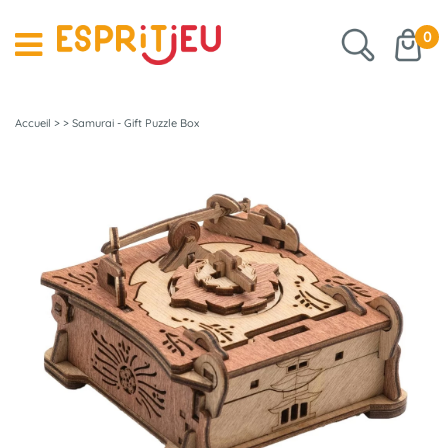
0
Accueil
>
>
Samurai - Gift Puzzle Box