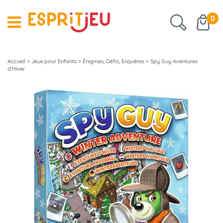
0
Accueil
>
Jeux pour Enfants
>
Énigmes, Défis, Enquêtes
>
Spy Guy Aventures
d'Hiver