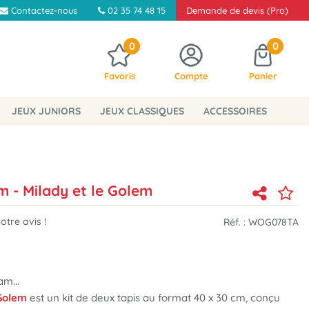
Contactez-nous
02 35 74 48 15
Demande de devis (Pro)
0
0
Favoris
Compte
Panier
JEUX JUNIORS
JEUX CLASSIQUES
ACCESSOIRES
m - Milady et le Golem
tre avis !
Réf. :
WOG078TA
m...
 Golem
est un kit de deux tapis au format 40 x 30 cm, conçu