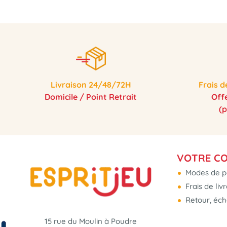
Livraison 24/48/72H
Frais d
Domicile / Point Retrait
Off
(
VOTRE C
Modes de p
Frais de liv
Retour, éc
15 rue du Moulin à Poudre