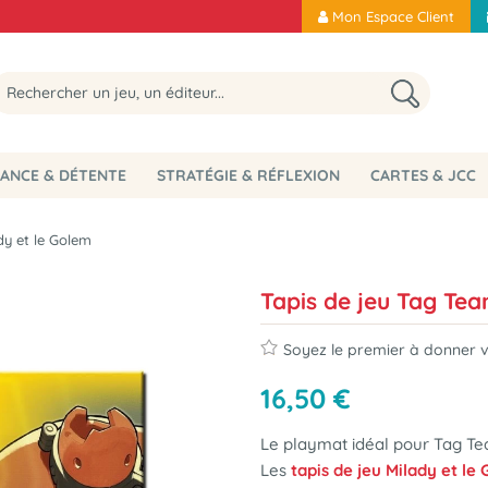
Mon Espace Client
ANCE & DÉTENTE
STRATÉGIE & RÉFLEXION
CARTES & JCC
dy et le Golem
Tapis de jeu Tag Tea
Soyez le premier à donner vo
16
,
50
€
Le playmat idéal pour Tag Tea
Les
tapis de jeu Milady et le