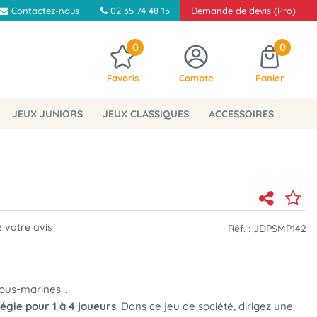
Contactez-nous
02 35 74 48 15
Demande de devis (Pro)
0
0
Favoris
Compte
Panier
JEUX JUNIORS
JEUX CLASSIQUES
ACCESSOIRES
 votre avis
Réf. :
JDPSMP142
sous-marines...
tégie pour 1 à 4 joueurs
. Dans ce jeu de société, dirigez une