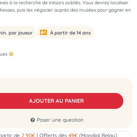
ves à la recherche de trésors oubliés. Vous devrez localiser
ichesses, puis les négocier auprès des musées pour gagner en
in. par joueur
À partir de 14 ans
ques
AJOUTER AU PANIER
Poser une question
 partir de
2,90€
|
Offerts dès
49€
(Mondial Relay)