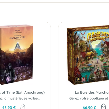
s of Time (Ext. Anachrony)
La Baie des Marcha
Explorez la mystérieuse vallée d’Amethynia...
46,90 €
66,90 €