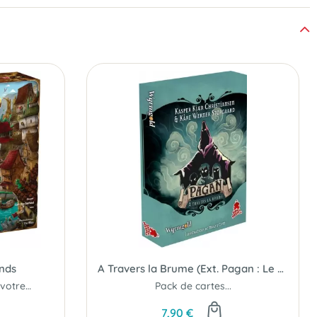
nds
A Travers la Brume (Ext. Pagan : Le Destin de Roanoke)
Gérez votre boutique et votre commerce dans le marché le plus célèbre...
Pack de cartes...
7,90 €