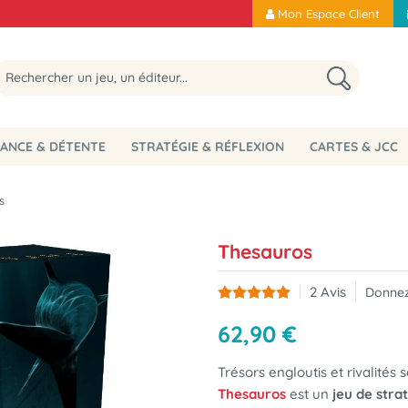
Mon Espace Client
ANCE & DÉTENTE
STRATÉGIE & RÉFLEXION
CARTES & JCC
s
Thesauros
2
Avis
Donnez
62
,
90
€
Trésors engloutis et rivalités 
Thesauros
est un
jeu de stra