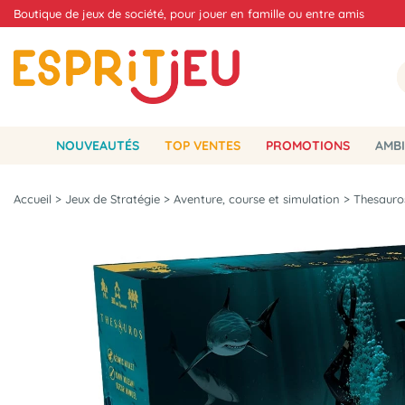
Boutique de jeux de société, pour jouer en famille ou entre amis
NOUVEAUTÉS
TOP VENTES
PROMOTIONS
AMBI
Accueil
>
Jeux de Stratégie
>
Aventure, course et simulation
>
Thesauro