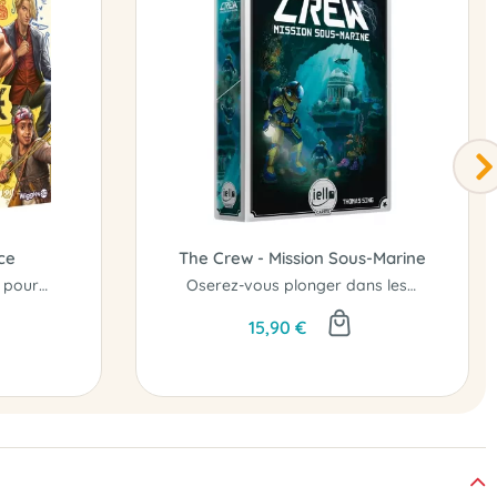
ce
The Crew - Mission Sous-Marine
À l’abordage ! 5 minutes pour conquérir Grand Line...
Oserez-vous plonger dans les abysses..?
15,90 €