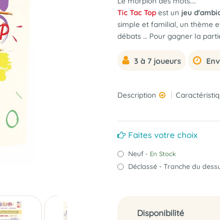
Le morpion des mots....
Tic Tac Top
est un
jeu d'ambi
simple et familial, un thème e
débats … Pour gagner la partie
3 à 7 joueurs
Env
Description
Caractéristi
Faites votre choix
Neuf
- En Stock
Déclassé - Tranche du dessus
Disponibilité