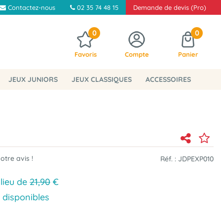
Contactez-nous
02 35 74 48 15
Demande de devis (Pro)
0
0
Favoris
Compte
Panier
JEUX JUNIORS
JEUX CLASSIQUES
ACCESSOIRES
tre avis !
Réf. :
JDPEXP010
 lieu de
21,90
€
 disponibles