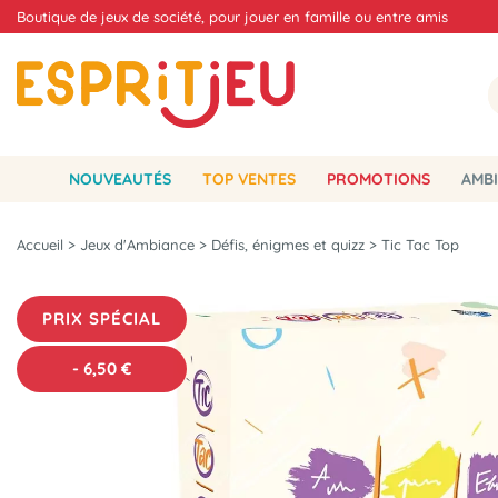
Boutique de jeux de société, pour jouer en famille ou entre amis
NOUVEAUTÉS
TOP VENTES
PROMOTIONS
AMBI
Accueil
>
Jeux d'Ambiance
>
Défis, énigmes et quizz
>
Tic Tac Top
PRIX SPÉCIAL
-
6,50
€