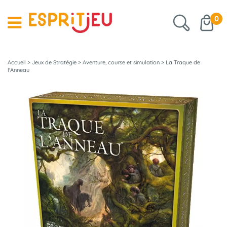
0
Accueil
>
Jeux de Stratégie
>
Aventure, course et simulation
>
La Traque de
l'Anneau