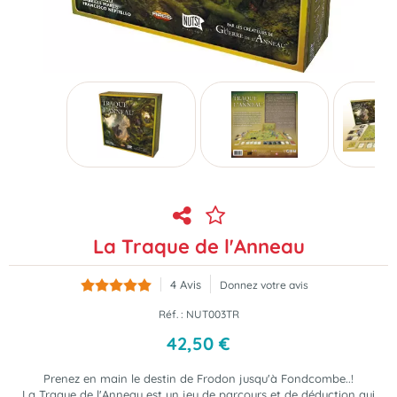
La Traque de l'Anneau
4
Avis
Donnez votre avis
Réf. :
NUT003TR
42
,
50
€
Prenez en main le destin de Frodon jusqu'à Fondcombe..!
La Traque de l'Anneau est un jeu de parcours et de déduction qui