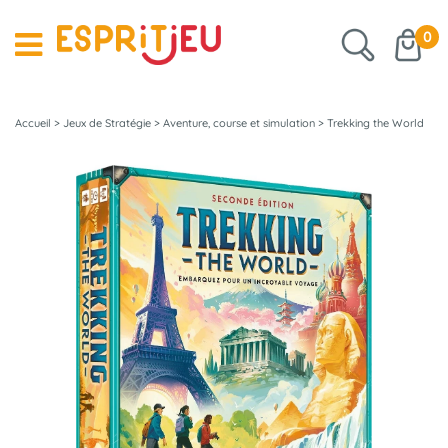
0
Accueil
>
Jeux de Stratégie
>
Aventure, course et simulation
>
Trekking the World