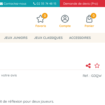
Contactez-nous
02 35 74 48 15
Demande de devis (Pro)
0
0
Favoris
Compte
Panier
JEUX JUNIORS
JEUX CLASSIQUES
ACCESSOIRES
 votre avis
Réf. :
GDQW
it de réflexion pour deux joueurs
.