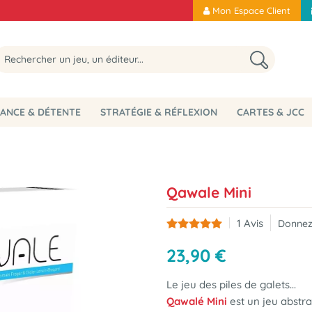
Mon Espace Client
ANCE & DÉTENTE
STRATÉGIE & RÉFLEXION
CARTES & JCC
Qawale Mini
1
Avis
Donnez
23
,
90
€
Le jeu des piles de galets...
Qawalé Mini
est
un jeu abstra