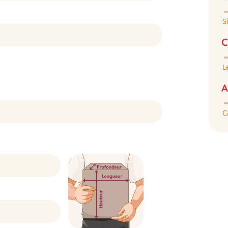
C
)
A