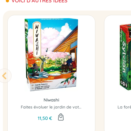
VOICI D'AUTRES IDÉES
Niwashi
Faites évoluer le jardin de votre temple au fil des saisons...
11,50 €