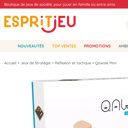
Boutique de jeux de société, pour jouer en famille ou entre amis
NOUVEAUTÉS
TOP VENTES
PROMOTIONS
AMBI
Accueil
>
Jeux de Stratégie
>
Réflexion et tactique
>
Qawale Mini