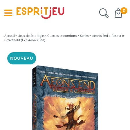
0
Accueil
>
Jeux de Stratégie
>
Guerres et combats
>
Séries
>
Aeon's End
>
Retour à
Gravehold (Ext. Aeon's End)
NOUVEAU