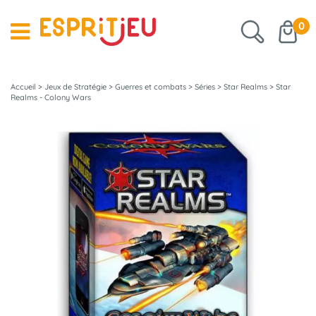
0
Accueil
>
Jeux de Stratégie
>
Guerres et combats
>
Séries
>
Star Realms
>
Star
Realms - Colony Wars