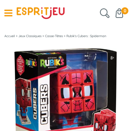
0
Accueil
>
Jeux Classiques
>
Casse-Têtes
>
Rubik's Cubers : Spiderman