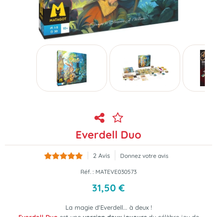
Everdell Duo
2
Avis
Donnez votre avis
Réf. :
MATEVE030573
31
,
50
€
La magie d'Everdell... à deux !