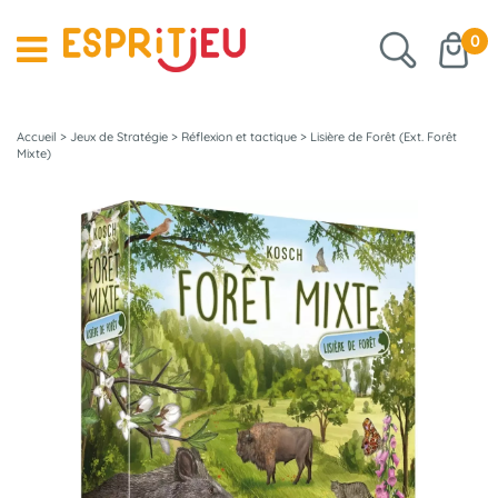
0
Accueil
>
Jeux de Stratégie
>
Réflexion et tactique
>
Lisière de Forêt (Ext. Forêt
Mixte)