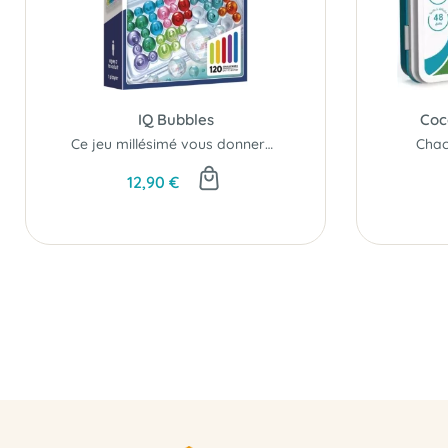
IQ Bubbles
Coc
Ce jeu millésimé vous donnera à coup sûr le tournis…
Chac
12,90 €