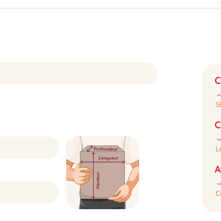
C
C
A