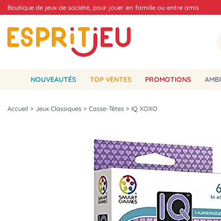
Boutique de jeux de société, pour jouer en famille ou entre amis
NOUVEAUTÉS
TOP VENTES
PROMOTIONS
AMBI
Accueil
>
Jeux Classiques
>
Casse-Têtes
>
IQ XOXO