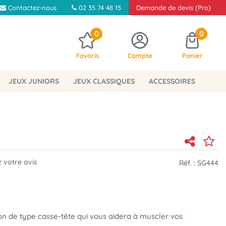
Contactez-nous
02 35 74 48 15
Demande de devis (Pro)
0
0
Favoris
Compte
Panier
JEUX JUNIORS
JEUX CLASSIQUES
ACCESSOIRES
 votre avis
Réf. :
SG444
ion de type casse-tête qui vous aidera à muscler vos