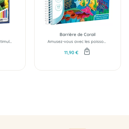
Barrière de Corail
Quand les nouilles vous stimulent le cerveau...
Amusez-vous avec les poissons du récif corallien!
11,90 €