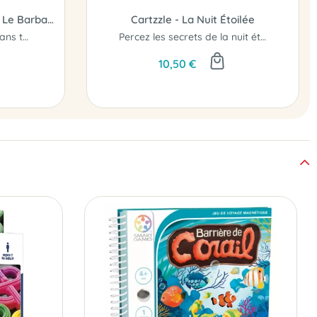
Inside3 Troglodyte - Conan Le Barbare
Cartzzle - La Nuit Étoilée
De grandes aventures dans ta poche !
Percez les secrets de la nuit étoilée
10,50 €