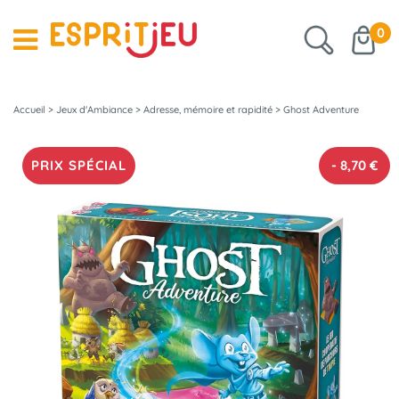
0
Accueil
>
Jeux d'Ambiance
>
Adresse, mémoire et rapidité
>
Ghost Adventure
PRIX SPÉCIAL
-
8,70
€