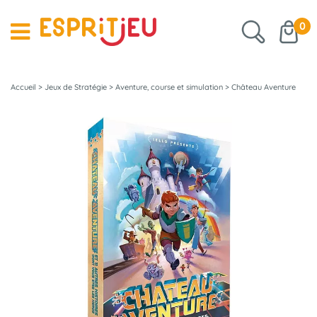
0
Accueil
>
Jeux de Stratégie
>
Aventure, course et simulation
>
Château Aventure