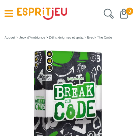
0
Accueil
>
Jeux d'Ambiance
>
Défis, énigmes et quizz
>
Break The Code