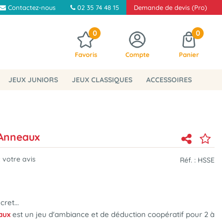
Contactez-nous
02 35 74 48 15
Demande de devis (Pro)
0
0
Favoris
Compte
Panier
JEUX JUNIORS
JEUX CLASSIQUES
ACCESSOIRES
 Anneaux
 votre avis
Réf. :
HSSE
ret...
eaux
est un jeu d'ambiance et de déduction coopératif pour 2 à