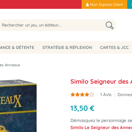
Mon Espace Client
ANCE & DÉTENTE
STRATÉGIE & RÉFLEXION
CARTES & JCC
des Anneaux
Similo Seigneur des
1
Avis
Donnez
13
,
50
€
Démasquez le personnage sec
Similo Le Seigneur des Ann