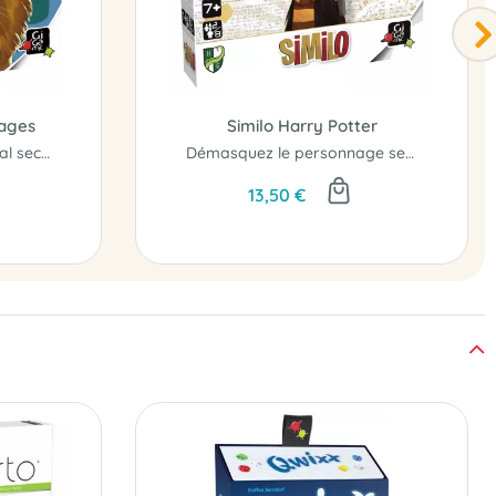
vages
Similo Harry Potter
Retrouverez-vous l'animal secret ?
Démasquez le personnage secret...
13,50 €