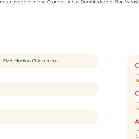
mmun avec Hermione Granger, Albus Dumbledore et Ron Weasley 
 Zizzi
,
Martino Chiacchiera
C
C
A