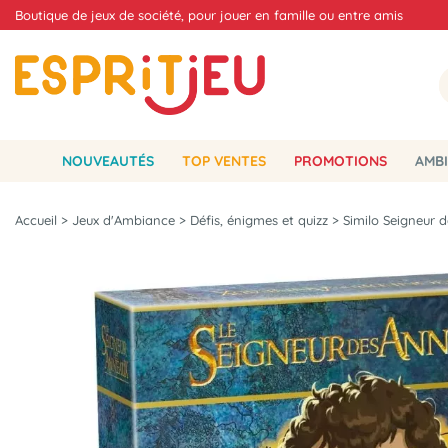
Boutique de jeux de société, pour jouer en famille ou entre amis
NOUVEAUTÉS
TOP VENTES
PROMOTIONS
AMBI
Accueil
>
Jeux d'Ambiance
>
Défis, énigmes et quizz
>
Similo Seigneur 