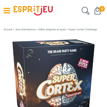
0
Accueil
>
Jeux d'Ambiance
>
Défis, énigmes et quizz
>
Super Cortex Challenge