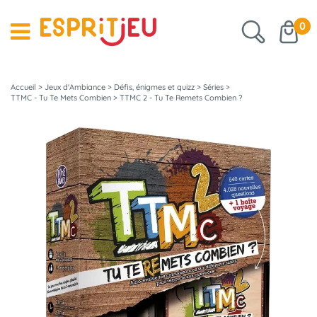
0
Accueil
>
Jeux d'Ambiance
>
Défis, énigmes et quizz
>
Séries
>
TTMC - Tu Te Mets Combien
>
TTMC 2 - Tu Te Remets Combien ?