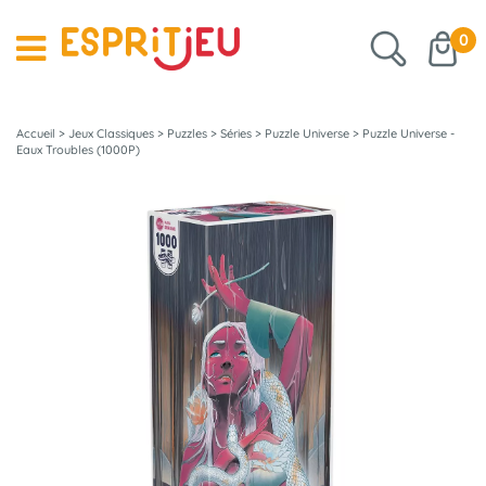
0
Accueil
>
Jeux Classiques
>
Puzzles
>
Séries
>
Puzzle Universe
>
Puzzle Universe -
Eaux Troubles (1000P)