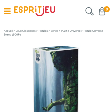
0
Accueil
>
Jeux Classiques
>
Puzzles
>
Séries
>
Puzzle Universe
>
Puzzle Universe -
Stand (500P)