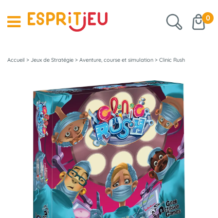
0
Accueil
>
Jeux de Stratégie
>
Aventure, course et simulation
>
Clinic Rush