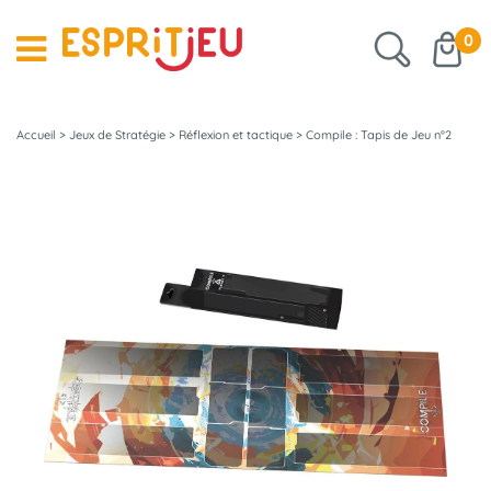
0
Accueil
>
Jeux de Stratégie
>
Réflexion et tactique
>
Compile : Tapis de Jeu n°2