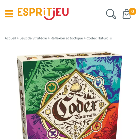
0
Accueil
>
Jeux de Stratégie
>
Réflexion et tactique
>
Codex Naturalis