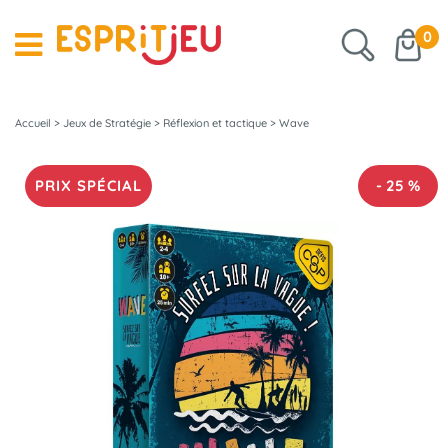
0
Accueil
>
Jeux de Stratégie
>
Réflexion et tactique
>
Wave
PRIX SPÉCIAL
-
25
%