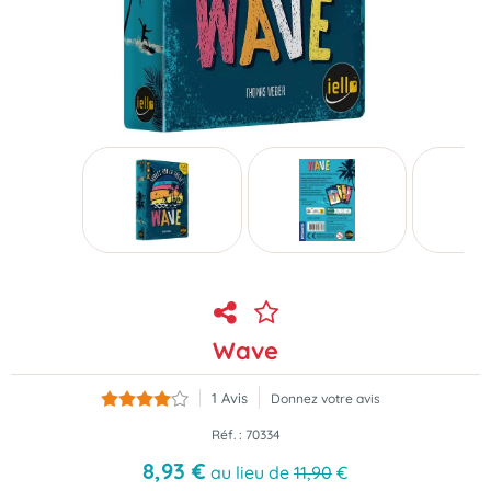
Wave
1
Avis
Donnez votre avis
Réf. :
70334
8
,
93
€
au lieu de
11,90
€