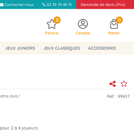
Contactez-nous
02 35 74 48 15
Demande de devis (Pro)
0
0
Favoris
Compte
Panier
JEUX JUNIORS
JEUX CLASSIQUES
ACCESSOIRES
tre avis !
Réf. :
99657
pour 2 à 4 joueurs.