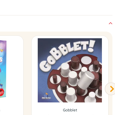
s
Gobblet