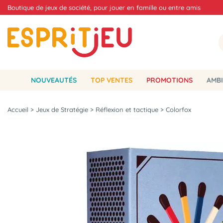
Boutique de jeux de société, pour jouer en famille ou entre amis
NOUVEAUTÉS
TOP VENTES
PROMOTIONS
AMBI
Accueil
>
Jeux de Stratégie
>
Réflexion et tactique
>
Colorfox