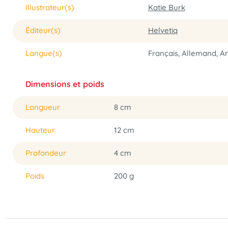
Illustrateur(s)
Katie Burk
Éditeur(s)
Helvetiq
Langue(s)
Français, Allemand, An
Dimensions et poids
Longueur
8 cm
Hauteur
12 cm
Profondeur
4 cm
Poids
200 g