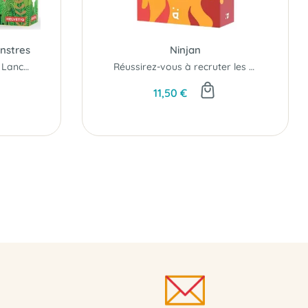
onstres
Ninjan
À vos chaussettes, Prêts, Lancez !
Réussirez-vous à recruter les meilleurs ninjas..?
11,50 €