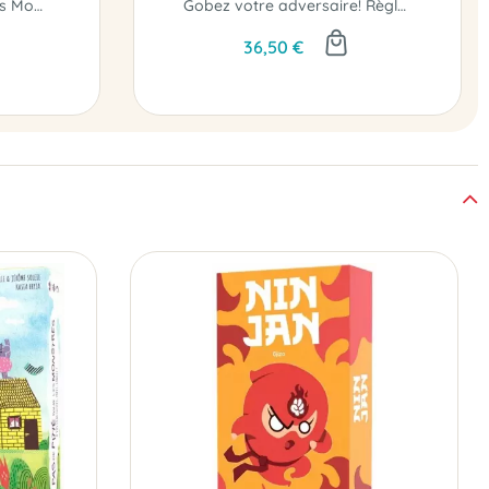
Partez à la rencontre des Mookies...
Gobez votre adversaire! Règles simples, tactiques nombreuses : un jeu de réflexion en bois...
36,50 €