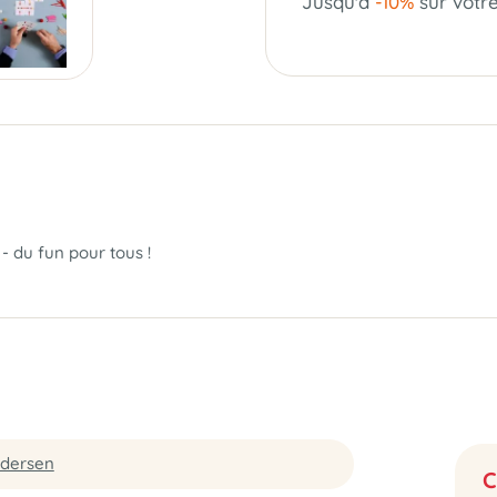
Jusqu'à
-10%
sur votr
- du fun pour tous !
ndersen
C