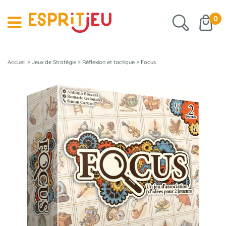
0
Accueil
>
Jeux de Stratégie
>
Réflexion et tactique
>
Focus