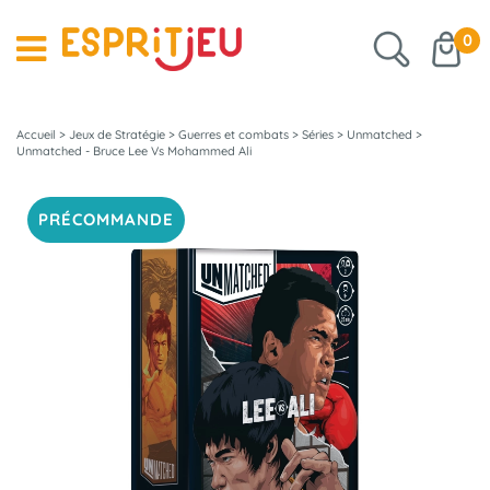
0
Accueil
>
Jeux de Stratégie
>
Guerres et combats
>
Séries
>
Unmatched
>
Unmatched - Bruce Lee Vs Mohammed Ali
PRÉCOMMANDE