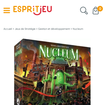
0
Accueil
>
Jeux de Stratégie
>
Gestion et développement
>
Nucleum