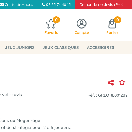
Contactez-nous
02 35 74 48 15
Demande de devis (Pro)
0
0
Favoris
Compte
Panier
JEUX JUNIORS
JEUX CLASSIQUES
ACCESSOIRES
 votre avis
Réf. :
GRLORL001282
léans au Moyen-âge !
 et de stratégie pour 2 à 5 joueurs
.