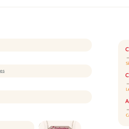
C
es
C
A