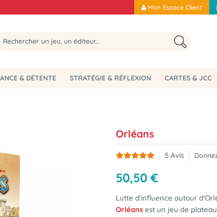
Mon Espace Client
ANCE & DÉTENTE
STRATÉGIE & RÉFLEXION
CARTES & JCC
Orléans
5
Avis
Donnez
50
,
50
€
Lutte d'influence autour d'Or
Orléans
est
un jeu de plateau