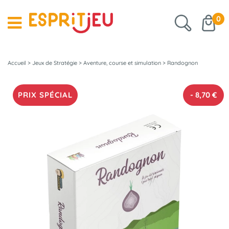
0
Accueil
>
Jeux de Stratégie
>
Aventure, course et simulation
>
Randognon
PRIX SPÉCIAL
-
8,70
€