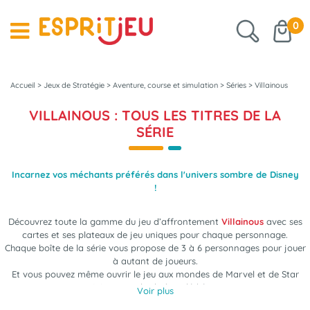
0
Accueil
>
Jeux de Stratégie
>
Aventure, course et simulation
>
Séries
>
Villainous
VILLAINOUS : TOUS LES TITRES DE LA
SÉRIE
Incarnez vos méchants préférés dans l'univers sombre de Disney
!
Découvrez toute la gamme du jeu d’affrontement
Villainous
avec ses
cartes et ses plateaux de jeu uniques pour chaque personnage.
Chaque boîte de la série vous propose de 3 à 6 personnages pour jouer
à autant de joueurs.
Et vous pouvez même ouvrir le jeu aux mondes de Marvel et de Star
Wars avec les boîtes dédiées.
Voir plus
Serez vous le méchant ultime en utilisant vos capacités spéciales et en