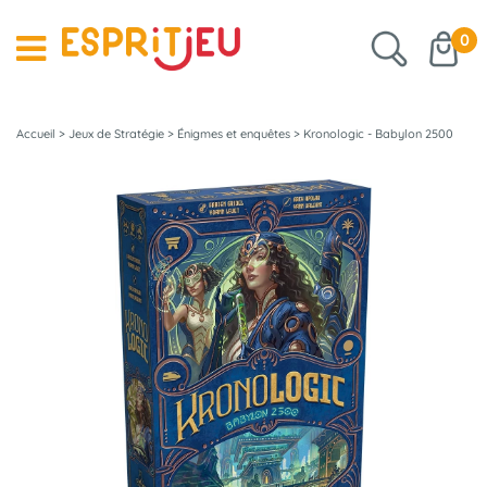
0
Accueil
>
Jeux de Stratégie
>
Énigmes et enquêtes
>
Kronologic - Babylon 2500