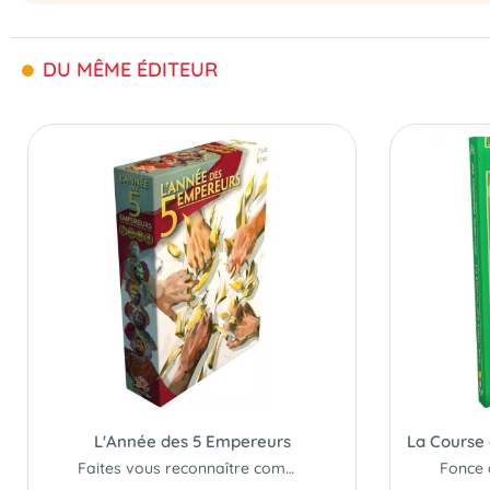
DU MÊME ÉDITEUR
L'Année des 5 Empereurs
Faites vous reconnaître comme le seul et légitime Empereur de Rome...