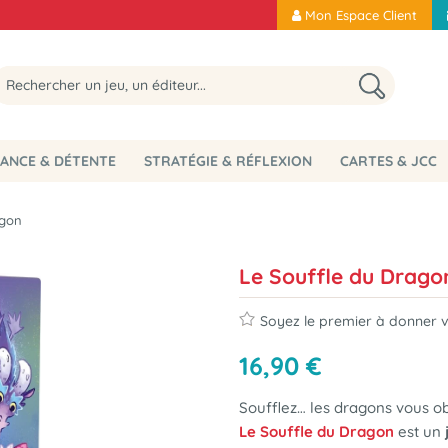
Mon Espace Client
ANCE & DÉTENTE
STRATÉGIE & RÉFLEXION
CARTES & JCC
agon
Le Souffle du Drago
Soyez le premier à donner vo
16
,
90
€
Soufflez… les dragons vous ob
Le Souffle du Dragon
est un