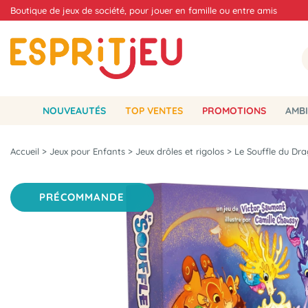
Boutique de jeux de société, pour jouer en famille ou entre amis
NOUVEAUTÉS
TOP VENTES
PROMOTIONS
AMBI
Accueil
>
Jeux pour Enfants
>
Jeux drôles et rigolos
>
Le Souffle du Dr
PRÉCOMMANDE