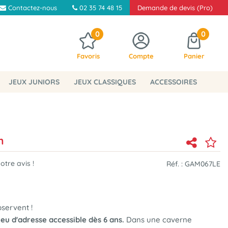
Contactez-nous
02 35 74 48 15
Demande de devis (Pro)
0
0
Favoris
Compte
Panier
JEUX JUNIORS
JEUX CLASSIQUES
ACCESSOIRES
n
tre avis !
Réf. :
GAM067LE
servent !
jeu d'adresse accessible dès 6 ans.
Dans une caverne