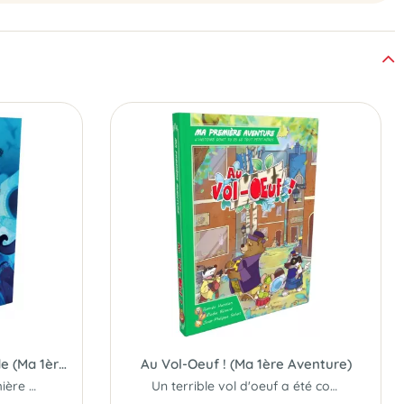
La Découverte de l'Atlantide (Ma 1ère Aventure)
Au Vol-Oeuf ! (Ma 1ère Aventure)
Première lecture et première expérience ludique dès 4 ans...
Un terrible vol d'oeuf a été commis..!