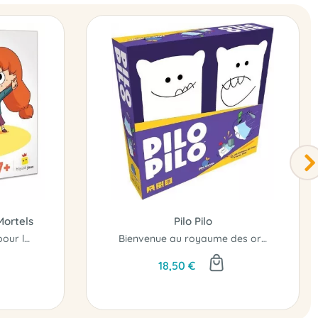
Mortels
Pilo Pilo
Des défis à la pelle pas pour les moches !
Bienvenue au royaume des oreillers volants !
18,50 €