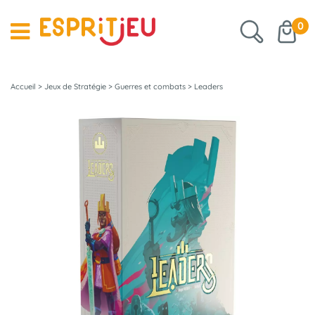
0
Accueil
>
Jeux de Stratégie
>
Guerres et combats
>
Leaders