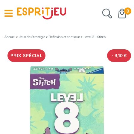
0
Accueil
>
Jeux de Stratégie
>
Réflexion et tactique
>
Level 8 - Stitch
PRIX SPÉCIAL
-
3,10
€