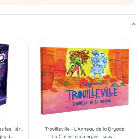
2070 - Le Jeu dont Vous êtes les Héros
Trouilleville - L'Anneau de la Dryade
L'alliance de la BD et du jeu de rôle pour une enquête en immersion....
La Cité est submergée... sauvez ses habitants !