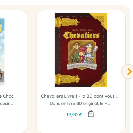
e Choc
Chevaliers Livre 1 - la BD dont vous êtes le Héros
Retrouverez-vous les 7 cousins de Blanche Neige ?
Dans ce livre BD original, le Héros c'est VOUS ! Serez-vous à la hauteur ?
19,90 €