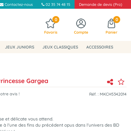
Contactez-nous
02 35 74 48 15
Demande de devis (Pro)
0
0
Favoris
Compte
Panier
JEUX JUNIORS
JEUX CLASSIQUES
ACCESSOIRES
 Princesse Gargea
tre avis !
Réf. :
MKCH5342014
se et délicate vous attend.
e à l'une des fins du précédent opus dans l'univers des BD