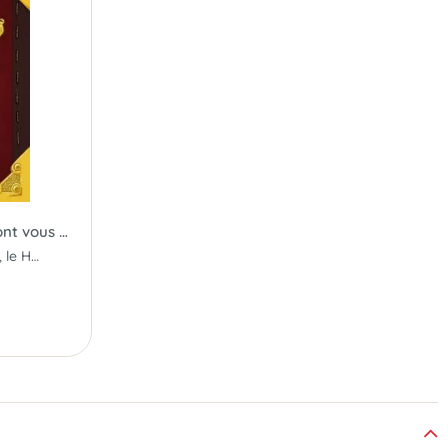
Chevaliers Livre 1 - la BD dont vous êtes le Héros
Dans ce livre BD original, le Héros c'est VOUS ! Serez-vous à la hauteur ?