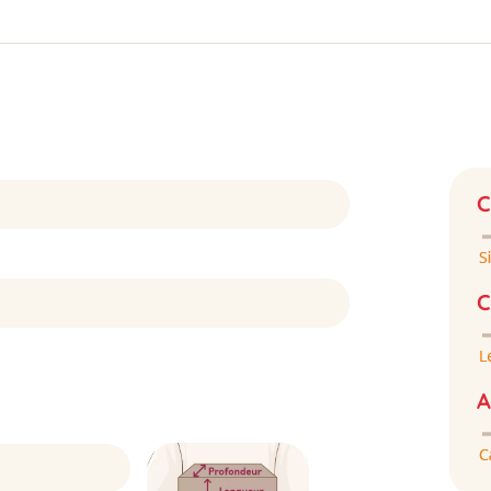
C
C
A