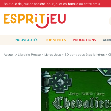
Boutique de jeux de société, pour jouer en famille ou entre amis
NOUVEAUTÉS
TOP VENTES
PROMOTIONS
AMBI
Accueil
>
Librairie Presse
>
Livres Jeux
>
BD dont vous êtes le héros
>
C