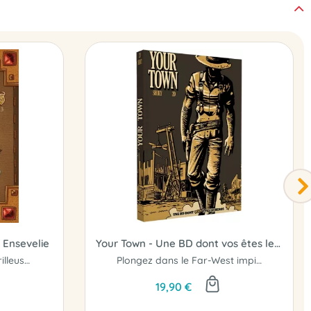
é Ensevelie
Your Town - Une BD dont vos êtes le héros
Une nouvelle mission périlleuse et délicate vous attend.
Plongez dans le Far-West impitoyable...!
19,90 €