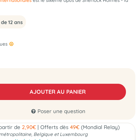
Internationales
est le sixième opus de Sherlock Holmes - la
 de 12 ans
ques
AJOUTER AU PANIER
Poser une question
 partir de
2,90€
|
Offerts dès
49€
(Mondial Relay)
métropolitaine, Belgique et Luxembourg