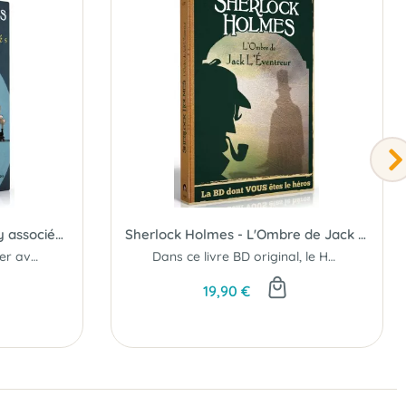
Sherlock Holmes & Moriarty associés - BD dont vous êtes le héros
Sherlock Holmes - L'Ombre de Jack l'Eventreur
Êtes-vous prêt à coopérer avec votre pire ennemi
Dans ce livre BD original, le Héros c'est VOUS !
19,90 €