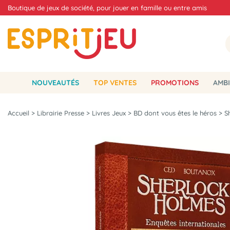
Boutique de jeux de société, pour jouer en famille ou entre amis
NOUVEAUTÉS
TOP VENTES
PROMOTIONS
AMBI
Accueil
>
Librairie Presse
>
Livres Jeux
>
BD dont vous êtes le héros
>
S