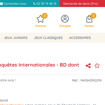
Contactez-nous
02 35 74 48 15
Demande de devis (Pro)
0
0
Favoris
Compte
Panier
JEUX JUNIORS
JEUX CLASSIQUES
ACCESSOIRES
nquêtes Internationales - BD dont
tre avis !
Réf. :
MKSH0192019
tional