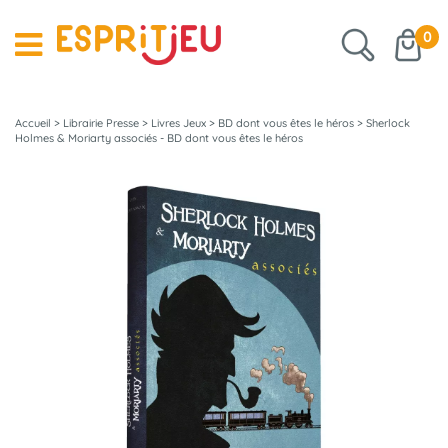
0
Accueil
>
Librairie Presse
>
Livres Jeux
>
BD dont vous êtes le héros
>
Sherlock
Holmes & Moriarty associés - BD dont vous êtes le héros