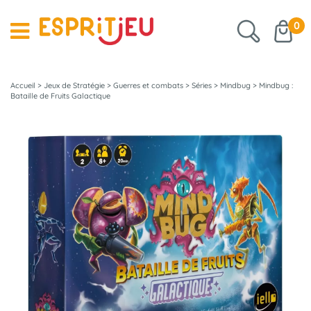
0
Accueil
>
Jeux de Stratégie
>
Guerres et combats
>
Séries
>
Mindbug
>
Mindbug :
Bataille de Fruits Galactique