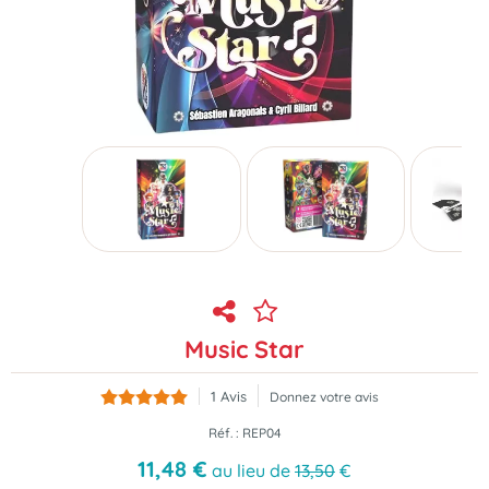
Music Star
1
Avis
Donnez votre avis
Réf. :
REP04
11
,
48
€
au lieu de
13,50
€