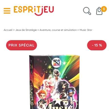
0
Accueil
>
Jeux de Stratégie
>
Aventure, course et simulation
>
Music Star
PRIX SPÉCIAL
-
15
%