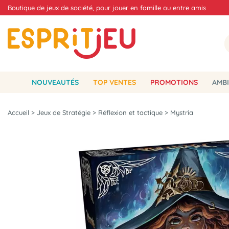
Boutique de jeux de société, pour jouer en famille ou entre amis
NOUVEAUTÉS
TOP VENTES
PROMOTIONS
AMBI
Accueil
>
Jeux de Stratégie
>
Réflexion et tactique
>
Mystria