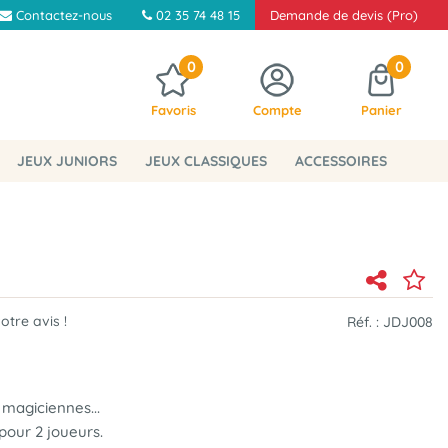
Contactez-nous
02 35 74 48 15
Demande de devis (Pro)
0
0
Favoris
Compte
Panier
JEUX JUNIORS
JEUX CLASSIQUES
ACCESSOIRES
tre avis !
Réf. :
JDJ008
 magiciennes...
 pour 2 joueurs
.