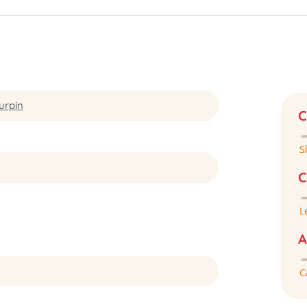
urpin
C
C
A