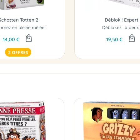
Schotten Totten 2
Déblok ! Expert
urnez en pleine mêlée !
Déblokez.. à deux 
14,00 €
19,50 €
2 OFFRES