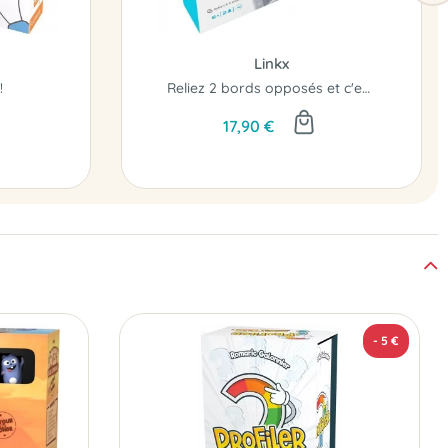
Linkx
!
Reliez 2 bords opposés et c'est gagné !
17,90 €
- 5 €