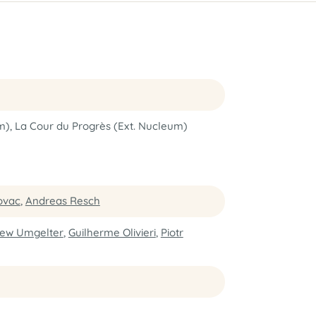
um), La Cour du Progrès (Ext. Nucleum)
ovac
,
Andreas Resch
iew Umgelter
,
Guilherme Olivieri
,
Piotr