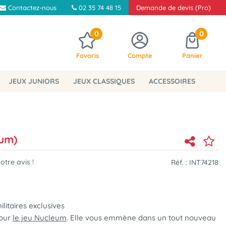
Contactez-nous
02 35 74 48 15
Demande de devis (Pro)
0
0
Favoris
Compte
Panier
JEUX JUNIORS
JEUX CLASSIQUES
ACCESSOIRES
eum)
tre avis !
Réf. :
INT74218
litaires exclusives
pour
le jeu Nucleum
. Elle vous emmène dans un tout nouveau