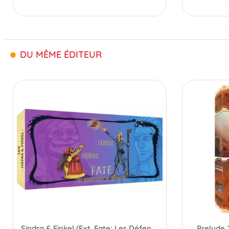
DU MÊME ÉDITEUR
Sindra & Finkel (Ext. Fate: Les Défenseurs de Grimheim)
Prelude 