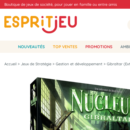
Boutique de jeux de société, pour jouer en famille ou entre amis
NOUVEAUTÉS
TOP VENTES
PROMOTIONS
AMBI
Accueil
>
Jeux de Stratégie
>
Gestion et développement
>
Gibraltar (Ex