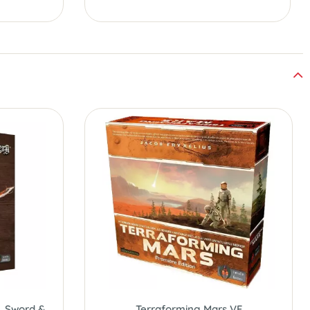
Kroghan - Pack Héros - Ext. Sword & Sorcery
Terraforming Mars VF