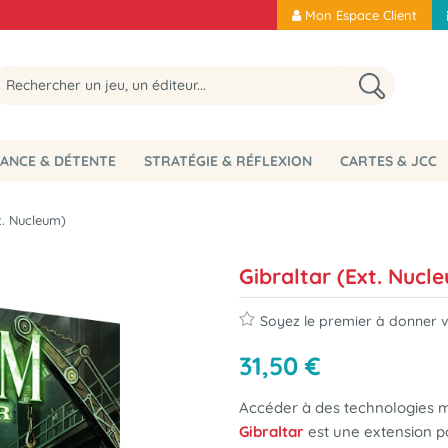
Mon Espace Client
ANCE & DÉTENTE
STRATÉGIE & RÉFLEXION
CARTES & JCC
t. Nucleum)
Gibraltar (Ext. Nucl
Soyez le premier à donner vo
31
,
50
€
Accéder à des technologies mi
Gibraltar
est une extension 