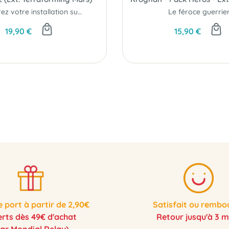
Accélérez votre installation sur mars...
Le féroce guerrie
19,90 €
15,90 €
e port à partir de 2,90€
Satisfait ou rembo
erts dès 49€ d'achat
Retour jusqu'à 3 m
par Mondial Relay)