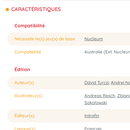
CARACTÉRISTIQUES
Compatibilité
Nécessite le(s) jeu(x) de base
Nucleum
Compatibilité
Australie (Ext. Nucle
Édition
Auteur(s)
Dávid Turczi
,
Andrei N
Illustrateur(s)
Andreas Resch
,
Zbign
Sokolowski
Éditeur(s)
Intrafin
Langue(s)
Français