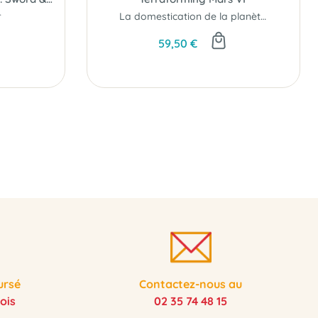
r
La domestication de la planète rouge a commencé...
59,50 €
ursé
Contactez-nous au
ois
02 35 74 48 15