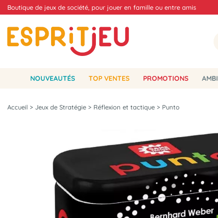
Boutique de jeux de société, pour jouer en famille ou entre amis
NOUVEAUTÉS
TOP VENTES
PROMOTIONS
AMBI
Accueil
>
Jeux de Stratégie
>
Réflexion et tactique
>
Punto