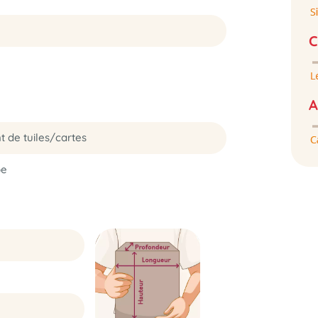
C
A
 de tuiles/cartes
pe