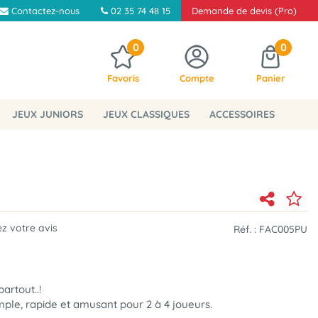
Contactez-nous
02 35 74 48 15
Demande de devis (Pro)
0
0
Favoris
Compte
Panier
JEUX JUNIORS
JEUX CLASSIQUES
ACCESSOIRES
z votre avis
Réf. :
FAC005PU
artout..!
mple, rapide et amusant pour 2 à 4 joueurs.