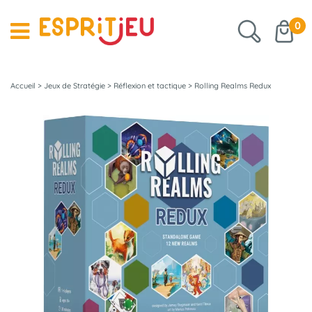
0
Accueil
>
Jeux de Stratégie
>
Réflexion et tactique
>
Rolling Realms Redux