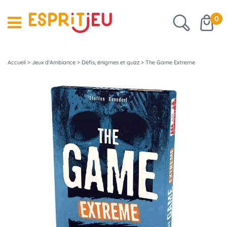
0
Accueil
>
Jeux d'Ambiance
>
Défis, énigmes et quizz
>
The Game Extreme