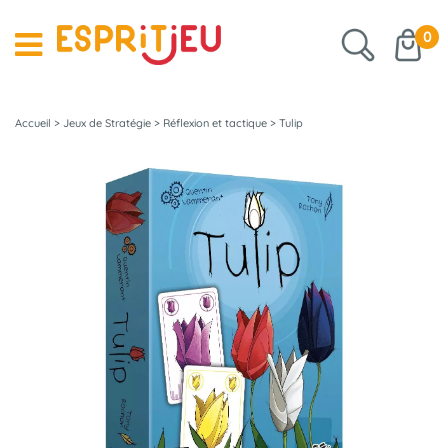
0
Accueil
>
Jeux de Stratégie
>
Réflexion et tactique
>
Tulip