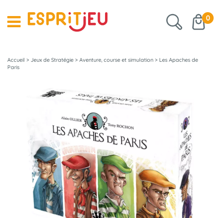
0
Accueil
>
Jeux de Stratégie
>
Aventure, course et simulation
>
Les Apaches de
Paris