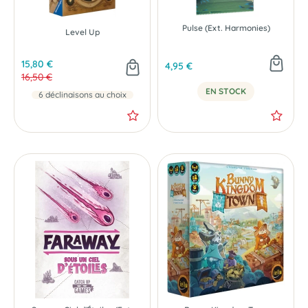
Pulse (Ext. Harmonies)
Level Up
15,80 €
4,95 €
16,50 €
EN STOCK
- 0.70 €
NOUVEAU
6 déclinaisons au choix